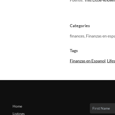
Fuente:
This Little-know
Categories
finances, Finanzas en es
Tags
Finanzas en Espanol
,
Life
Home
Listings