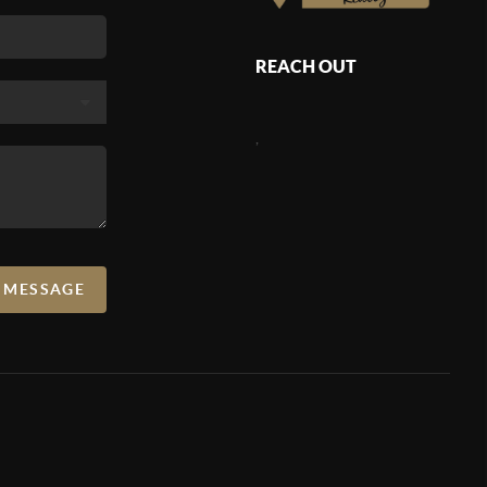
REACH OUT
,
A MESSAGE