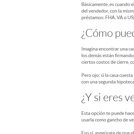
Básicamente, es cuando el
del vendedor, con la misma
préstamos: FHA, VA o USD
¿Cómo pued
Imagina encontrar una cas
los demás están firmando 
ciertos costos de cierre, c
Pero ojo: si la casa cuest
con una segunda hipoteca.
¿Y si eres 
Esta opción te puede hacer
usarla como gancho de ven
Eso sí, asegúrate de que 