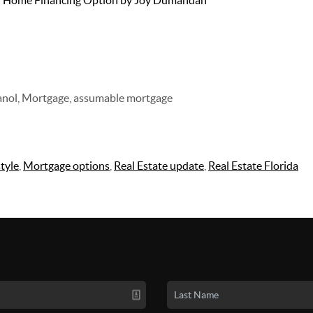
n Home Financing Option by Joy Dumandan
panol, Mortgage, assumable mortgage
style
,
Mortgage options
,
Real Estate update
,
Real Estate Florida