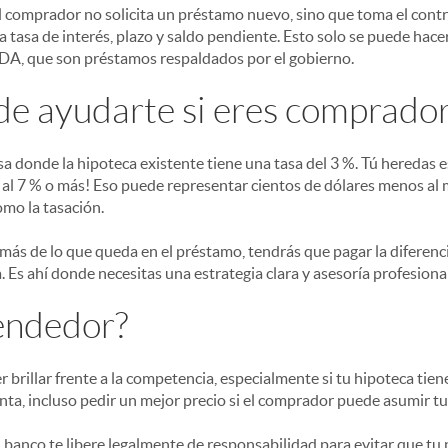
 comprador no solicita un préstamo nuevo, sino que toma el contr
 tasa de interés, plazo y saldo pendiente. Esto solo se puede hacer
A, que son préstamos respaldados por el gobierno.
e ayudarte si eres comprado
a donde la hipoteca existente tiene una tasa del 3 %. Tú heredas e
al 7 % o más! Eso puede representar cientos de dólares menos al 
omo la tasación.
a más de lo que queda en el préstamo, tendrás que pagar la diferen
 Es ahí donde necesitas una estrategia clara y asesoría profesional
vendedor?
 brillar frente a la competencia, especialmente si tu hipoteca tien
ta, incluso pedir un mejor precio si el comprador puede asumir t
el banco te libere legalmente de responsabilidad para evitar que 