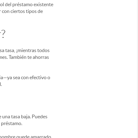
ol del préstamo existente
 con ciertos tipos de
r?
sa tasa, ¡mientras todos
mes. También te ahorras
cia—ya sea con efectivo o
.
e una tasa baja. Puedes
u préstamo.
tu nombre quede amarrado