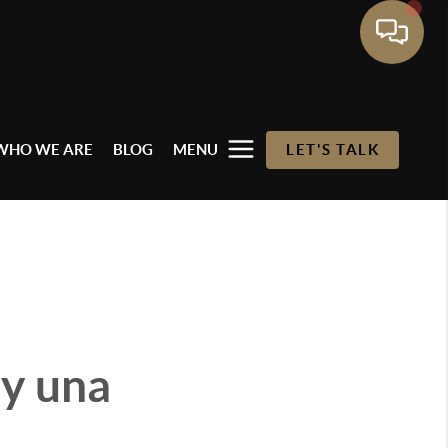
WHO WE ARE
BLOG
MENU
LET'S TALK
y una